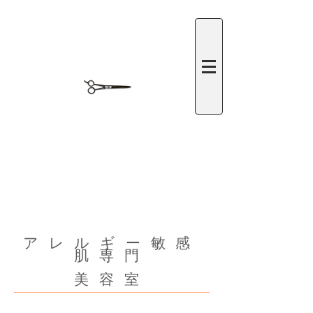
​アレルギー敏感
肌専門
美容室