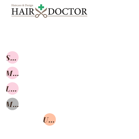
Short
Medium
Long
Mens
UpStyle