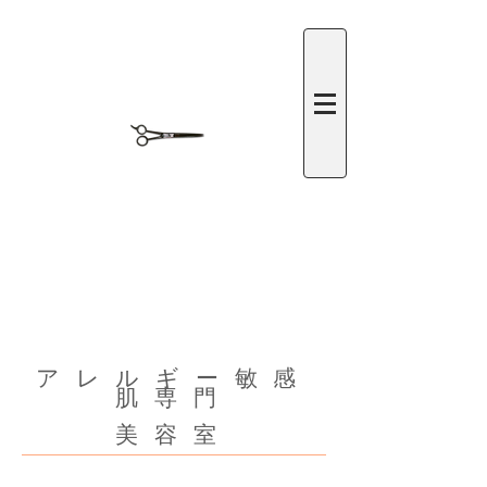
​アレルギー敏感
肌専門
美容室