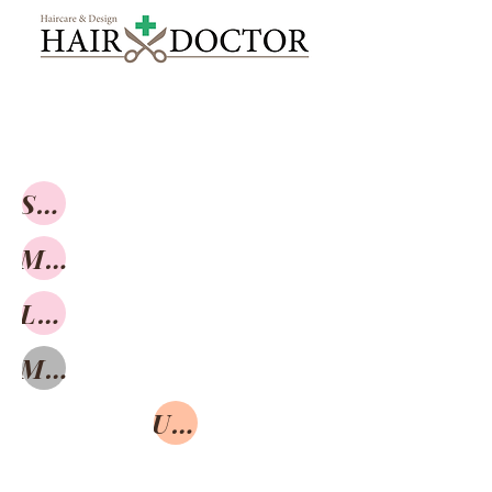
Short
Medium
Long
Mens
UpStyle