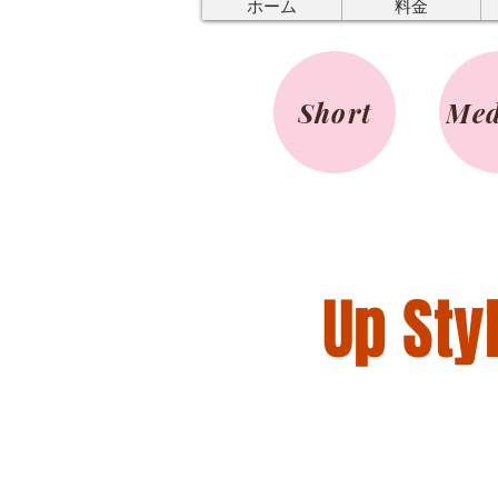
ホーム
料金
Short
Me
Up Sty