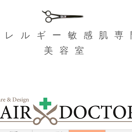
​アレルギー敏感肌専
美容室