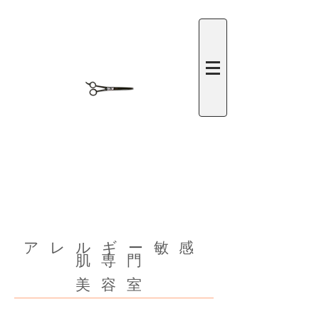
​アレルギー敏感
肌専門
美容室