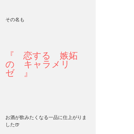
その名も
『　恋する　嫉妬
の　キャラメリ
ゼ　』
お酒が飲みたくなる一品に仕上がりま
した🍺