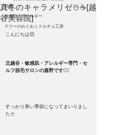
真冬のキャラメリゼ☃️☕️[越
知識
谷美容院]
敏感肌・アレルギー
テリーのわくわくドルチェ工房
こんにちは😊
北越谷・敏感肌・アレルギー専門・セ
ルフ脱毛サロンの嘉野です🙆‍♀️
すっかり寒い季節になってまいりまし
た⛄️