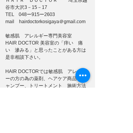
ＨＡＩＲ　ＤＯＣＴＯＲ　　 埼玉県越
谷市大沢3－15－17
TEL　048ー915ー2603
mail　hairdoctorkosigaya＠gmail.com
敏感肌　アレルギー専門美容室　　
HAIR DOCTOR 美容室の「痒い　痛
い　滲みる」と思ったことがある方は
是非相談下さい。
HAIR DOCTORでは敏感肌　アレルギ
ーの方の為の薬剤、ヘアケア商品、シ
ャンプー、トリートメント　施術方法
などにこだわっており、通常の美容室
ではやらない、保護のやり方、カラー
施術を行い 、知識のあるスタッフがし
っかりとカウンセリングをしたのち、
お客さまに合った施術を提案させて頂
きます。