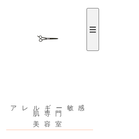
​アレルギー敏感
肌専門
美容室