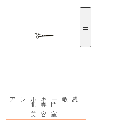
​アレルギー敏感
肌専門
美容室