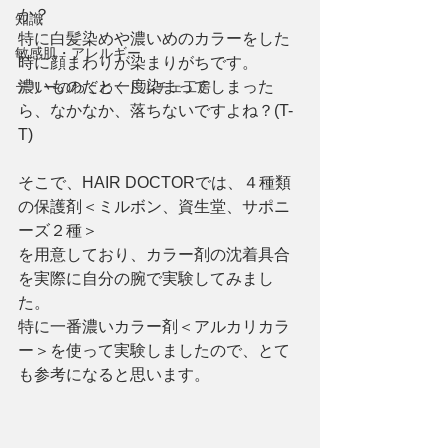
か？
知識
特に白髪染めや濃いめのカラーをした
敏感肌・アレルギー
時に顔まわりが染まりがちです。
濃いものだと一度染まってしまった
テリーのわくわくドルチェ工房
ら、なかなか、落ちないですよね？(T-
T)
そこで、HAIR DOCTORでは、４種類
の保護剤＜ミルボン、資生堂、サポニ
ーズ２種＞
を用意しており、カラー剤の沈着具合
を実際に自分の腕で実験してみまし
た。
特に一番濃いカラー剤＜アルカリカラ
ー＞を使って実験しましたので、とて
も参考になると思います。