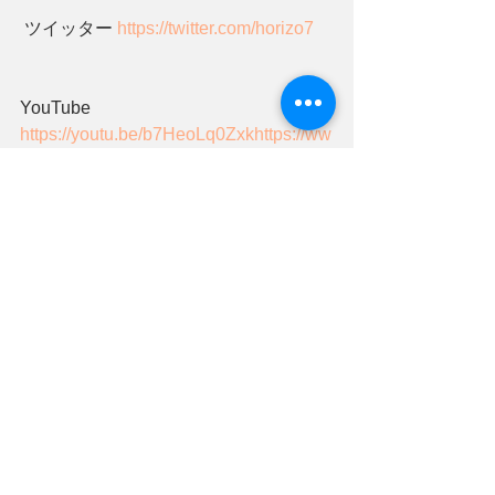
 ツイッター 
https://twitter.com/horizo7
YouTube 
https://youtu.be/b7HeoLq0Zxk
https://ww
w.youtube.com/channel/UCIll...
Facebook 
https://www.facebook.com/HAIR-
Doctor-...
アレルギー専門美容室、敏感肌、越谷美容室
ビューティー、