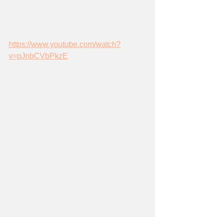
https://www.youtube.com/watch?
v=pJnbCVbPkzE