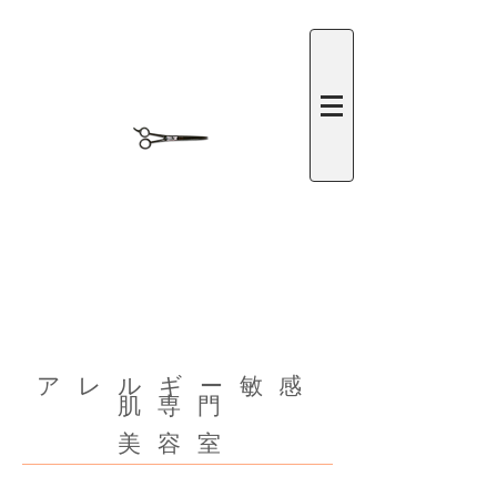
​アレルギー敏感
肌専門
美容室