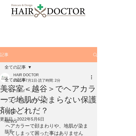
記事
全ての記事
HAIR DOCTOR
全ての記事
2021年7月1日
読了時間: 2分
美容室＜越谷＞でヘアカラ
ビューティー、
ーで地肌が染まらない保護
ノンジアミンカラー
剤はどれだ？
お休み
更新日：
2022年5月6日
NEWS
ヘアカラーで顔まわりや、地肌が染ま
脱毛
ってしまって困った事はありません