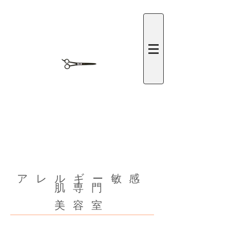
​アレルギー敏感
肌専門
美容室