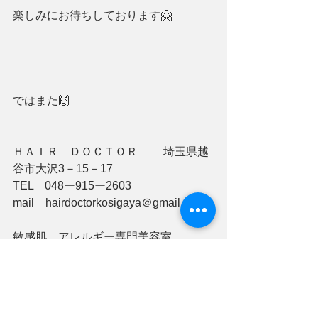
楽しみにお待ちしております🤗
ではまた🙌
ＨＡＩＲ　ＤＯＣＴＯＲ　　 埼玉県越
谷市大沢3－15－17
TEL　048ー915ー2603 
mail　hairdoctorkosigaya＠gmail.com 
敏感肌　アレルギー専門美容室　　
HAIR DOCTOR 美容室の「痒い　痛
い　滲みる」と思ったことがある方は
是非相談下さい。 