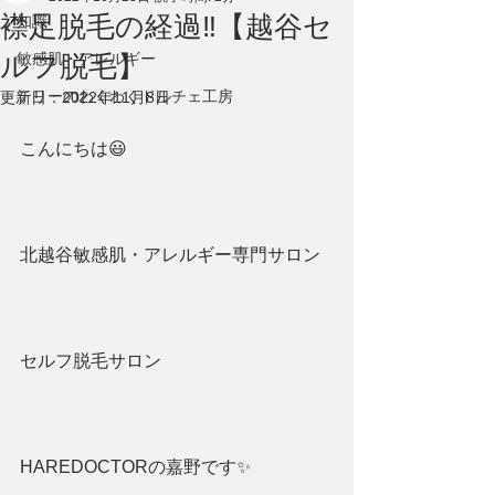
襟足脱毛の経過‼︎【越谷セ
知識
ルフ脱毛】
敏感肌・アレルギー
テリーのわくわくドルチェ工房
更新日：
2022年11月8日
こんにちは😃
北越谷敏感肌・アレルギー専門サロン
セルフ脱毛サロン
HAREDOCTORの嘉野です✨