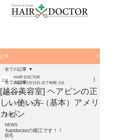
記事
全ての記事
HAIR DOCTOR
全ての記事
2022年2月15日
読了時間: 2分
[越谷美容室] ヘアピンの正
ビューティー、
しい使い方（基本）アメリ
ノンジアミンカラー
カピン
お休み
NEWS
hairdoctorの堀江です！！
脱毛