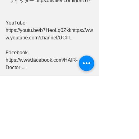
   ツイッター https://twitter.com/horizo7  
YouTube 
https://youtu.be/b7HeoLq0Zxkhttps://ww
w.youtube.com/channel/UCIll...   
Facebook 
https://www.facebook.com/HAIR-
Doctor-...
ヘアアレンジ
ビューティー、
すべて表示
最新記事