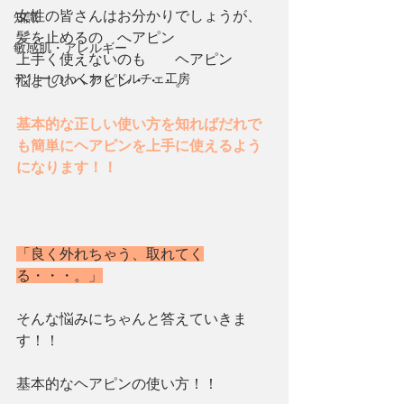
女性の皆さんはお分かりでしょうが、
知識
髪を止めるの　へアピン
敏感肌・アレルギー
上手く使えないのも　　ヘアピン
テリーのわくわくドルチェ工房
悩ましいヘアピン・・・。
基本的な正しい使い方を知ればだれで
も簡単にヘアピンを上手に使えるよう
になります！！
「良く外れちゃう、取れてく
る・・・。」
そんな悩みにちゃんと答えていきま
す！！
基本的なヘアピンの使い方！！