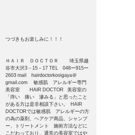
つづきもお楽しみに！！！
ＨＡＩＲ　ＤＯＣＴＯＲ　　 埼玉県越
谷市大沢3－15－17 TEL　048ー915ー
2603 mail　hairdoctorkosigaya＠
gmail.com     敏感肌　アレルギー専門
美容室　　HAIR DOCTOR   美容室の
「痒い　痛い　滲みる」と思ったこと
がある方は是非相談下さい。  HAIR 
DOCTORでは敏感肌　アレルギーの方
の為の薬剤、ヘアケア商品、シャンプ
ー、トリートメント　施術方法などに
こだわっており、通常の美容室ではや