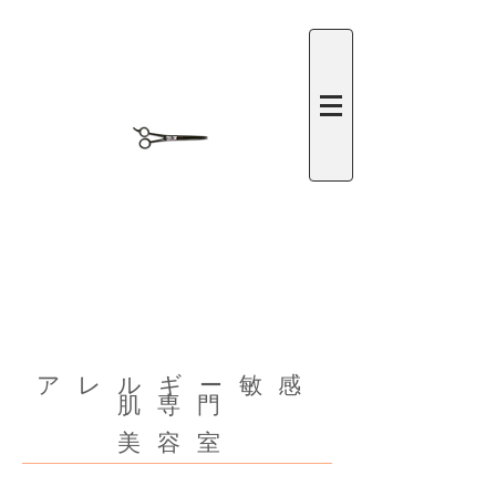
​アレルギー敏感
肌専門
美容室