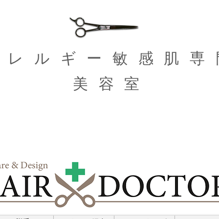
​アレルギー敏感肌専
美容室